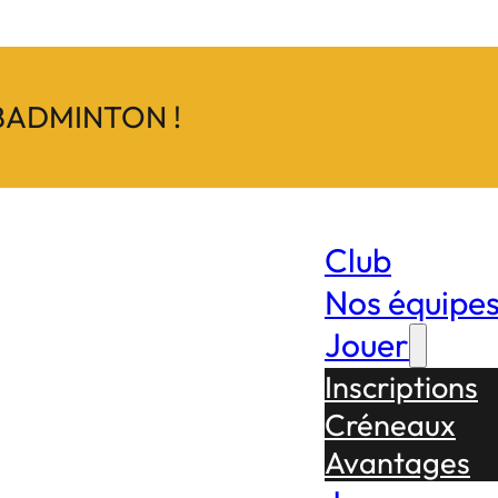
BADMINTON !
Club
Nos équipe
Jouer
Inscriptions
Créneaux
Avantages