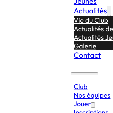
Jeunes
Actualités
Vie du Club
Actualités d
Actualités J
Galerie
Contact
Club
Nos équipes
Jouer
Inscriptions